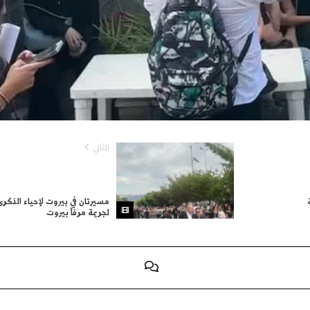
التّالي
مسيرتان في بيروت لإحياء الذكر
لجريمة مرفأ بيروت