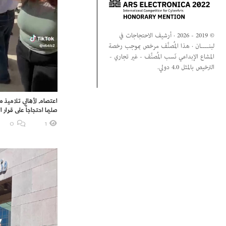
© 2019 - 2026 · أرشيف الاحتجاجات في
لبنــــان · هذا المُصنَّف مرخص بموجب رخصة
المشاع الإبداعي نَسب المُصنَّف - غير تجاري -
الترخيص بالمثل 4.0 دولي.
اعتصام لأهالي تلاميذ م
صليما احتجاجاً على قرار ال
O
1