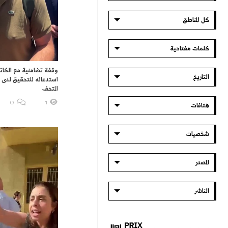
كل المناطق
كلمات مفتاحية
وقفة تضامنية مع الكا
التاريخ
استدعائه للتحقيق لدى ا
المتحف
O
1
هتافات
شخصيات
المصدر
الناشر