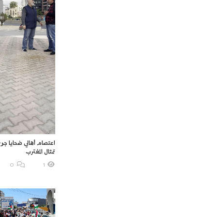
اعتصام أهالي ضحايا جري
تمثال المغترب
O
1