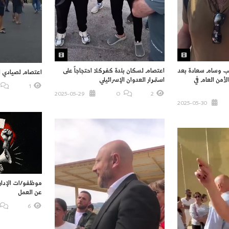
تب وسام سعادة بعد
اعتصام لسكان بلدة كفركلا احتجاجاً على
اعتصام لصيادي ال
لأمن العام في
استمرار العدوان الإسرائيلي
1
2025-05-29
O
2
2025-05-30
موظفو/ات الإدار
عن العمل
6