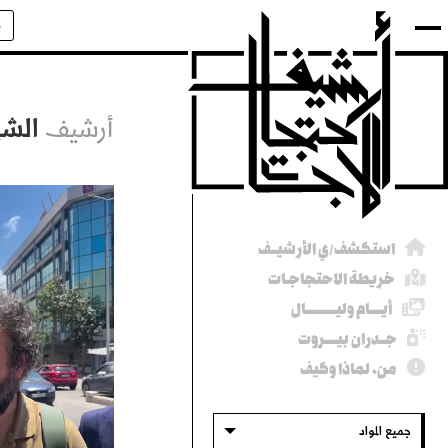
أرشيف الاحتجاجات في لبنــــان
أرشيف
الشه
استكشف/ي الأرشيــف
خريطة الاحتجاجـات
أيــــام وليــــــــــال
جــدران بيــــروت
من، لماذا وكيف
جميع المواد