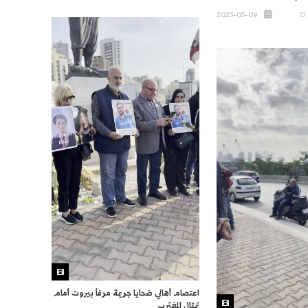
2025-05-09
O
اعتصام أهالي ضحايا جريمة مرفأ بيروت أمام
تمثال المغترب