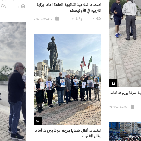
اعتصام لتلاميذ الثانوية العامة أمام وزارة
1
التربية في الأونيسكو
2025-05-09
O
1
مة مرفأ بيروت أمام
2025-05-04
اعتصام أهالي ضحايا جريمة مرفأ بيروت أمام
تمثال المغترب