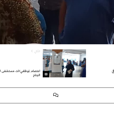
التّالي
ي
اعتصام لموظفي/ات مستشفى ال
الجناح