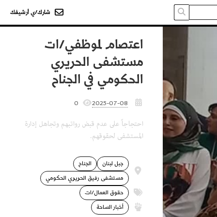
شارك/ي أرشيفك
اعتصام لموظفي/ات
مستشفى الحريري
الحكومي في الجناح
0
2025-07-08
احتجاجاً على عدم قبض رواتبهم وتجاهل إدارة
المستشفى لحقوقهم.
جبل لبنان
الجناح
مستشفى رفيق الحريري الحكومي
حقوق العمال/ات
أخبار الساحة