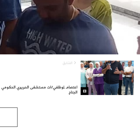
السّابق
اعتصام لموظفي/ات مستشفى الحريري الحكومي ف
الجناح