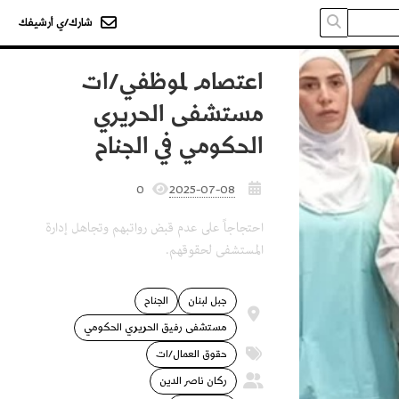
شارك/ي أرشيفك
اعتصام لموظفي/ات
مستشفى الحريري
الحكومي في الجناح
0
2025-07-08
احتجاجاً على عدم قبض رواتبهم وتجاهل إدارة
المستشفى لحقوقهم.
جبل لبنان
الجناح
مستشفى رفيق الحريري الحكومي
حقوق العمال/ات
ركان ناصر الدين