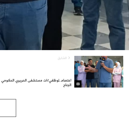
السّابق
اعتصام لموظفي/ات مستشفى الحريري الحكومي ف
الجناح