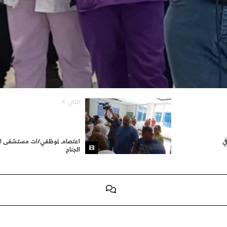
التّالي
ي
اعتصام لموظفي/ات مستشفى ال
الجناح