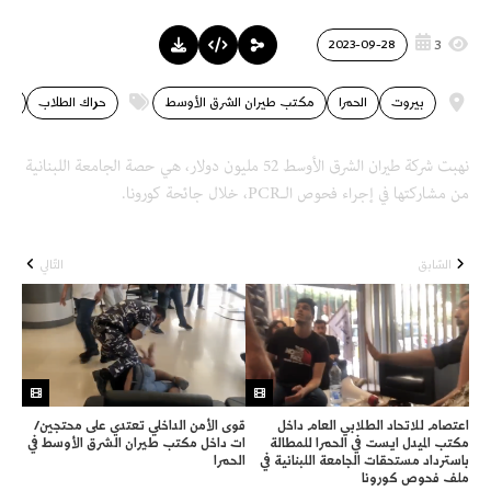
3
2023-09-28
بيروت
الحمرا
مكتب طيران الشرق الأوسط
حراك الطلاب
فسا
نهبت شركة طيران الشرق الأوسط 52 مليون دولار، هي حصة الجامعة اللبنانية
من مشاركتها في إجراء فحوص الـPCR، خلال جائحة كورونا.
السّابق
التّالي
اعتصام للاتحاد الطلابي العام داخل
قوى الأمن الداخلي تعتدي على محتجين/
مكتب الميدل ايست في الحمرا للمطالة
ات داخل مكتب طيران الشرق الأوسط في
باسترداد مستحقات الجامعة اللبنانية في
الحمرا
ملف فحوص كورونا