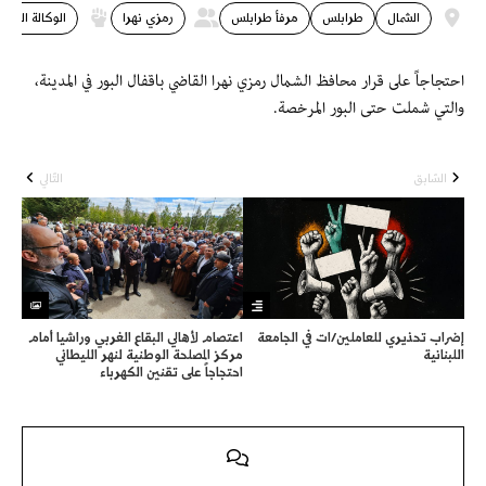
الشمال
طرابلس
مرفأ طرابلس
رمزي نهرا
الوكالة الوطن
احتجاجاً على قرار محافظ الشمال رمزي نهرا القاضي باقفال البور في المدينة،
والتي شملت حتى البور المرخصة.
السّابق
التّالي
إضراب تحذيري للعاملين/ات في الجامعة
اعتصام لأهالي البقاع الغربي وراشيا أمام
اللبنانية
مركز المصلحة الوطنية لنهر الليطاني
احتجاجاً على تقنين الكهرباء