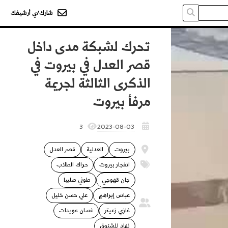
شارك/ي أرشيفك
تحرك لشبكة مدى داخل
قصر العدل في بيروت في
الذكرى الثالثة لجريمة
مرفأ بيروت
3
2023-08-03
بيروت
العدلية
قصر العدل
انفجار بيروت
حراك الطلاب
جان قهوجي
طوني صليبا
عباس إبراهيم
علي حسن خليل
غازي زعيتر
غسان عويدات
نهاد المشنوق