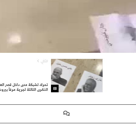
التّالي
تحرك لشبكة مدى داخل قصر العد
الذكرى الثالثة لجريمة مرفأ بيرو