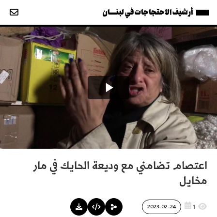
أرشيف الاحتجاجات في لبنــــان
اعتصام تضامني مع وديعة الحايك في مار
مخايل
1
2023-02-24