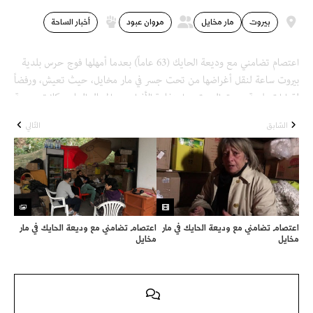
بيروت
مار مخايل
مروان عبود
أخبار الساحة
اعتصام تضامني مع وديعة الحايك (63 عاماً) بعدما أمهلها فوج حرس بلدية
بيروت ساعة لنقل أغراضها من تحت جسر في مار مخايل، حيث تعيش، ورفضاً
لقرارات بلدية بيروت التي تمنع استفادة الأفراد من المجال العام. وكانت وديعة
طردت تعسفياً، قبل نحو أسبوعين، من مكان سكنها وعملها (سناك دي دي).
السّابق
التّالي
اعتصام تضامني مع وديعة الحايك في مار
اعتصام تضامني مع وديعة الحايك في مار
مخايل
مخايل