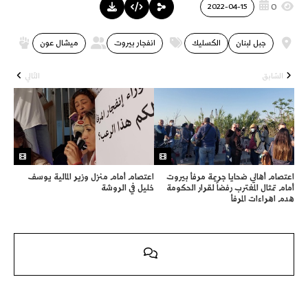
0
2022-04-15
جبل لبنان
الكسليك
انفجار بيروت
ميشال عون
ب
السّابق
التّالي
اعتصام أهالي ضحايا جريمة مرفأ بيروت
اعتصام أمام منزل وزير المالية يوسف
أمام تمثال المغترب رفضاً لقرار الحكومة
خليل في الروشة
هدم اهراءات المرفأ