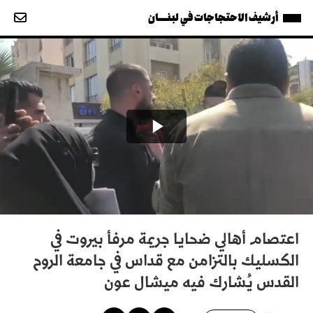
أرشيف الاحتجاجات في لبنــــان
اعتصام أهالي ضحايا جريمة مرفأ بيروت في
الكسليك بالتزامن مع قداس في جامعة الروح
القدس يُشارك فيه ميشال عون