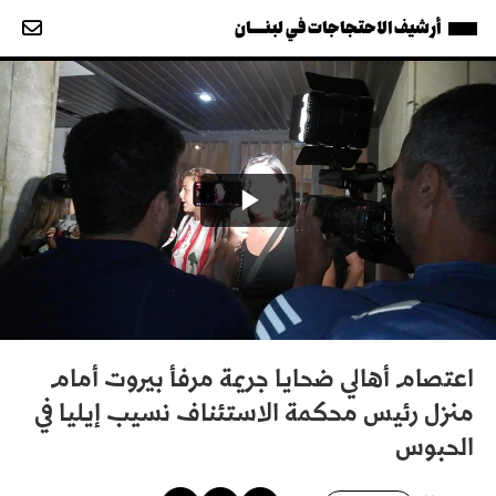
أرشيف الاحتجاجات في لبنــــان
اعتصام أهالي ضحايا جريمة مرفأ بيروت أمام
منزل رئيس محكمة الاستئناف نسيب إيليا في
الحبوس