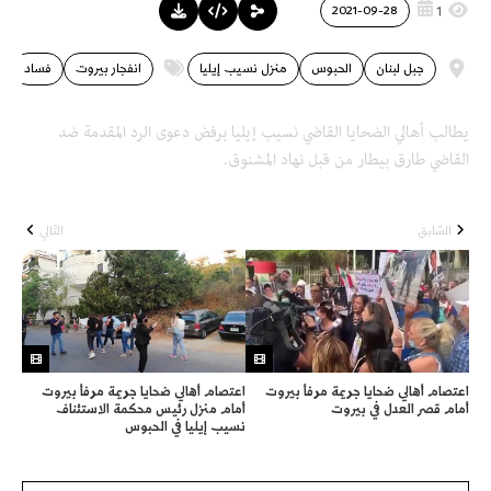
1
2021-09-28
جبل لبنان
الحبوس
منزل نسيب إيليا
انفجار بيروت
فساد
يطالب أهالي الضحايا القاضي نسيب إيليا برفض دعوى الرد المقدمة ضد
القاضي طارق بيطار من قبل نهاد المشنوق.
السّابق
التّالي
اعتصام أهالي ضحايا جريمة مرفأ بيروت
اعتصام أهالي ضحايا جريمة مرفأ بيروت
أمام قصر العدل في بيروت
أمام منزل رئيس محكمة الاستئناف
نسيب إيليا في الحبوس