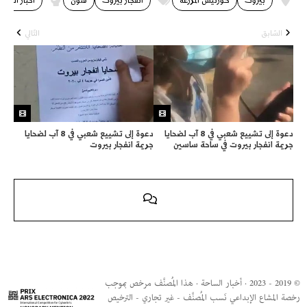
بيروت
كورنيش المزرعة
انفجار بيروت
فنون
أخبار الساح
السّابق
التّالي
دعوة إلى تشييع شعبي في 8 آب لضحايا
دعوة إلى تشييع شعبي في 8 آب لضحايا
جريمة انفجار بيروت في ساحة ساسين
جريمة انفجار بيروت
© 2019 - 2023 · أخبار الساحة · هذا المُصنَّف مرخص بموجب
رخصة المشاع الإبداعي نَسب المُصنَّف - غير تجاري - الترخيص