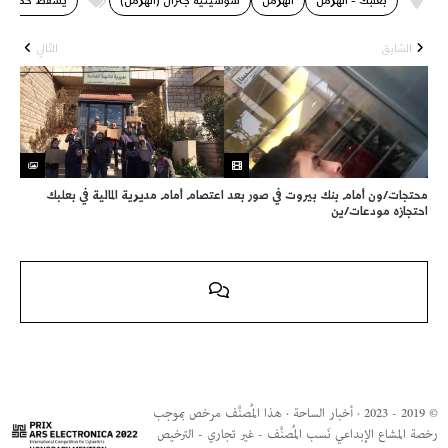
بعلبك - الهرمل
الهرمل
سوسيتيه جنرال (الهرمل)
يسقط حكم ال
السّابق
التّالي
محتجات/ون أمام بنك بيروت في صور بعد
اعتصام أمام مديرية المالية في بعلبك
احتجازه مودعات/ين
© 2019 - 2023 · أخبار الساحة · هذا المُصنَّف مرخص بموجب
رخصة المشاع الإبداعي نَسب المُصنَّف - غير تجاري - الترخيص