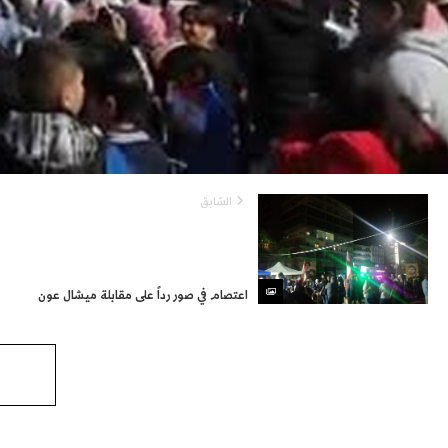
السّابق
اعتصام في صور رداً على مقابلة ميشال عون