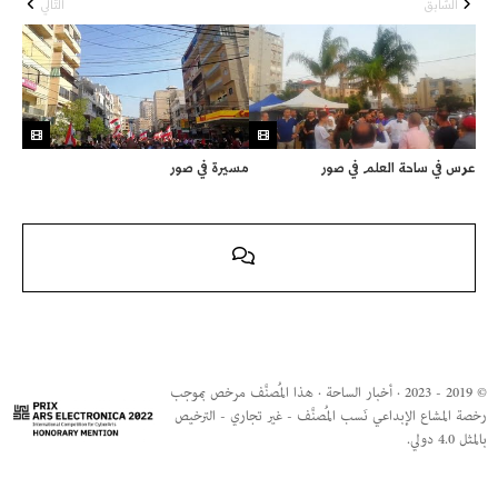
السّابق
التّالي
عرس في ساحة العلم في صور
مسيرة في صور
© 2019 - 2023 · أخبار الساحة · هذا المُصنَّف مرخص بموجب
رخصة المشاع الإبداعي نَسب المُصنَّف - غير تجاري - الترخيص
بالمثل 4.0 دولي.